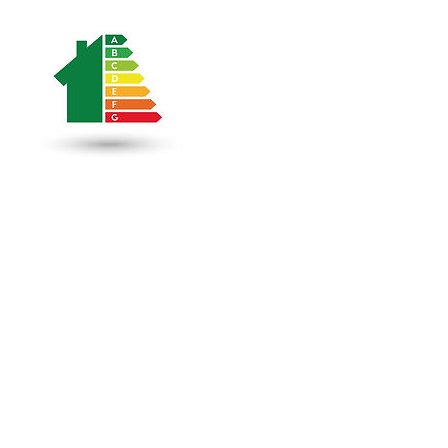
Coordonnées
++32 0475304351
certificat.energie@gmail.com
Mons, 7000