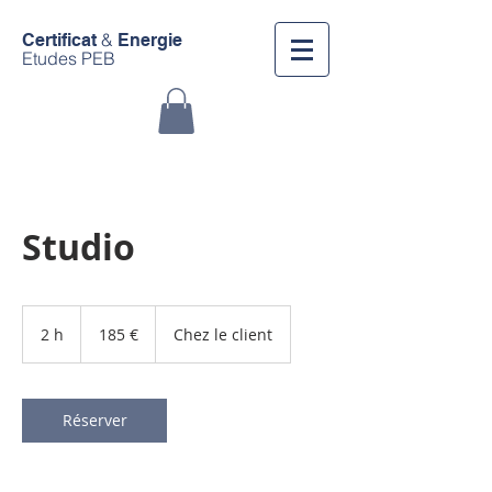
&
Certificat
Energie
Etudes PEB
Studio
185
euros
2 h
2
185 €
Chez le client
h
Réserver