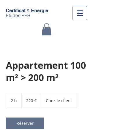
&
Certificat
Energie
Etudes PEB
Appartement 100
m² > 200 m²
220
euros
2 h
2
220 €
Chez le client
h
Réserver