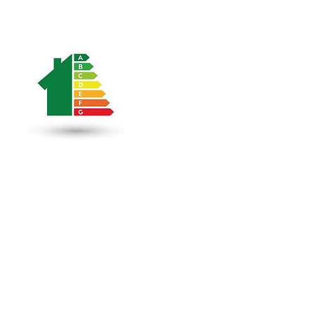
Coordonnées
++32 0475304351
certificat.energie@gmail.com
Mons, 7000